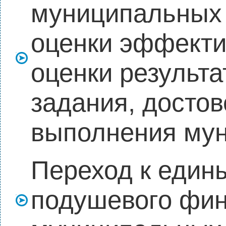
муниципальных 
оценки эффекти
оценки результ
задания, достов
выполнения му
Переход к един
подушевого фи