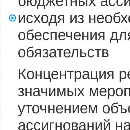
бюджетных асси
исходя из необ
обеспечения дл
обязательств
Концентрация р
значимых мероп
уточнением об
ассигнований н